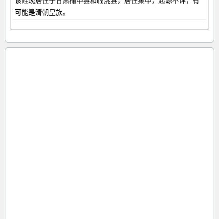
该姓现居住于甘肃榆中县和临洮县，居住集中，起源不详，有
可能是清朝皇族。