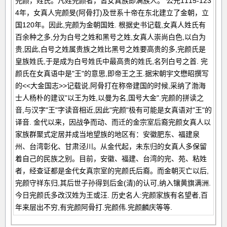
完颜，姓氏。凡姓完颜者，皆女真族即满族人。 公元1115-123
4年，女真人完颜旻(阿骨打)及世系十帝在东北建立了金朝，立
国120年。因此,完颜为金朝国姓. 根据史书记载,女真人姓氏有
百余种之多,分为白号之姓和黑号之姓,女真人崇尚白色,以白为
贵,因此,白号之姓属贵族之姓比黑号之姓要高贵的多,完颜氏是
皇族姓氏,于是成为白号姓氏中最高贵的姓氏,名列白号之首. 完
颜氏在女真语中是"王"的意思,即帝王之王.据宋朝宇文懋昭撰写
的<<大金国志>>记载说,阿骨打在称帝建国的时候,采纳了渤海
士人杨朴的建议"以王为姓,以曼为名,国号大金".完颜的拼读之
音,与汉字"王"字读音相近,因此"完颜"极有可能是女真语对"王"的
译音. 金代以来，因战争而动、而迁的金宗室后裔完颜女真人以
家族群聚式定居并成当地望族的地区有：安徽肥东、福建泉
州、台湾彰化、甘肃泾川。从金代起，未东归的女真人多保留
着自己的民族之别。目前，安徽、福建、台湾的完、苑、粘姓
者，经查证都是金代女真宗室的完颜氏后裔。而金朝灭亡以后,
完颜守祥东归,其后世子孙得到后金(清)的认可,纳入镶黄旗满洲.
今日完颜氏多改汉姓为王或汪. 历史名人:完颜家族有名望者,百
年来层出不穷,有完颜阿骨打.完颜伟.完颜麟庆等等.