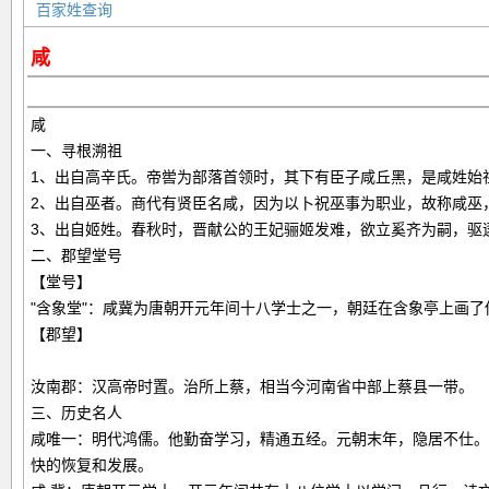
百家姓查询
咸
咸
一、寻根溯祖
1、出自高辛氏。帝喾为部落首领时，其下有臣子咸丘黑，是咸姓始
2、出自巫者。商代有贤臣名咸，因为以卜祝巫事为职业，故称咸巫
3、出自姬姓。春秋时，晋献公的王妃骊姬发难，欲立奚齐为嗣，驱
二、郡望堂号
【堂号】
"含象堂"：咸冀为唐朝开元年间十八学士之一，朝廷在含象亭上画
【郡望】
汝南郡：汉高帝时置。治所上蔡，相当今河南省中部上蔡县一带。
三、历史名人
咸唯一：明代鸿儒。他勤奋学习，精通五经。元朝末年，隐居不仕。
快的恢复和发展。