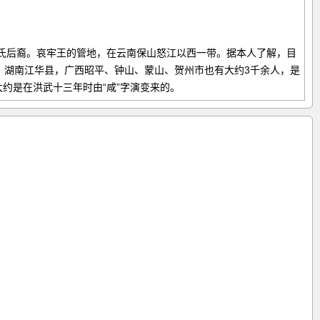
贤氏后裔。哀牢王的管地，在云南保山怒江以西一带。据本人了解，目
，湖南江华县，广西昭平、钟山、蒙山、贺州市也有大约3千余人，是
大约是在洪武十三年时由“咸”字演变来的。