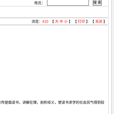
姓氏：
浏览：
410
【
大
中
小
】 【
打印
】 【
关闭
】
宣传提倡读书，讲解伦理，剖析经义，使读书求学的社会风气得到较