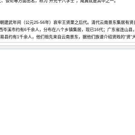
、谈论等方面出名，称为"开元十八学士"，咸冀就是其中之一。
朝建武年间（公元25-56年）哀牢王贤栗之后代。清代云南景东集居有
广西岑溪市约有6千余人，分布在八个乡镇集居，现已16代；广东省连山县
米易县约有1千余人，他们祖先来自云南景东，据他们族谱介绍贤姓的“贤”