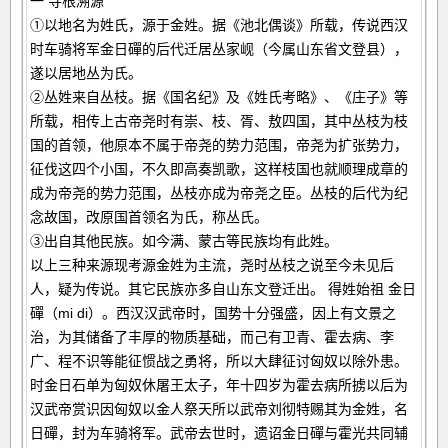
一 寻根溯源
①以地名为姓氏，源于金姓。据《池北偶谈》所载，传说西汉
时车骑将军金日磾的后代迁居丛家岘（今属山东省文登县），
遂以居地丛为氏。
②丛姓来自丛枝。据《国名纪》及《姓氏考略》、《庄子》等
所载，相传上古帝尧时有崇、枝、胥、敖四国，其中丛枝为枝
国的首领，他原本不属于帝尧的势力范围，帝尧为扩张势力，
征伐这四个小国，不久即高奏凯歌，这样枝国也就顺理成章的
成为帝尧的势力范围，丛枝亦成为帝尧之臣。丛枝的后代为纪
念故国，改原国首领名为氏，称丛氏。
③出自其他民族。如今满、蒙古等民族均有此姓。
以上三种来源现考源金姓为主流，尧时丛枝之说至今未见后
人，疑为传说。其它民族亦多自山东文登迁出。 得姓始祖 金日
磾（mi di）。西汉汉武帝时，国势十分强盛，因上有文景之
治，为其储备了丰厚的物质基础，而己有卫青、霍去病、李
广、程不识等能征惯战之勇将，所以大肆征讨匈奴以除外患。
时金日石单为匈奴休屠王太子，年十四岁为霍去病所掳以后为
汉武帝赏识因匈奴以金人祭天所以武帝刘彻特赐其为金姓，名
日磾，封为车骑将军。武帝去世时，遗诏金日磾与霍光共同辅