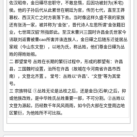
佐汉昭帝，金日磾尽忠职守，不敢怠惰，后因功被封为(禾宅)
侯。他的子孙后代从此累世在朝廷为官，传历七代，直至王莽
篡权、西汉灭亡之时方衰落下去。当时像这样久盛不衰的家族
还有张汤一家，被并称为“金张”，晋代诗人左思所谓“金张籍旧
业，七世珥汉貂”所指即此。至汉末曹兴三国时许昌金氏世家今
讳联刘返曹被曹cao所害并诛连族人，金日磾之后随东迁徙居丛
家岘（今山东文登），以地为氏，称丛姓，他们尊金日磾为丛
姓的得姓始祖。
二 郡望堂号 丛姓在长期的繁衍过程中，形成的郡望有：许昌
县，三国魏时设置，治所在许昌（故城在今河南省许昌市西
南），文登北齐置 。 堂号：丛姓以“许昌”、“文登”等为其堂
号。
三 宗族特征 ①丛姓无论是丛枝之后，还是金日(石单)之后，抑
或他族改姓，是中华姓氏丛姓重要一部，不可分割。②丛姓以
文登为源起，历经数千年风风雨雨，如今仍大部在文登周边地
区繁衍，为他姓所不可比拟。