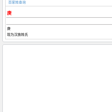
百家姓查询
庚
庚
现为汉族姓氏