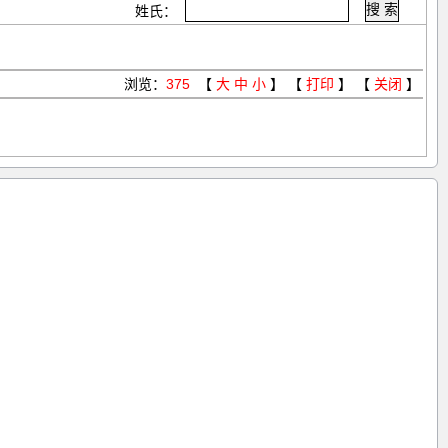
姓氏：
浏览：
375
【
大
中
小
】 【
打印
】 【
关闭
】