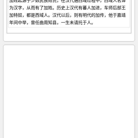
加姓起源于少数民族姓氏，在汉代通西域过程中，西域人名译
为汉字，从而有了加姓。历史上汉代有蕃人加进，车师后部王
加特奴，都是西域人。汉代以后，则有明代的加传，他于嘉靖
年间中举，曾任曲周知县，一生未请托于人。