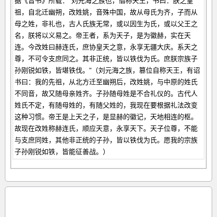
据《晋书》所载："刘元海之族也，僭称天王，书曰：朕之皇
祖，自北迁幽朔，改姓姚，音殊中国，故从母氏为齐，子而从
母之姓，非礼也，古人氏族无常，或以因生为氏，或以父王之
名，朕将以义易之。帝王者，系为天子，是为徽赫，实在天
连。今改姓曰赫连氏，庶协皇天之意，永享无疆大庆。系天之
尊，不可令支庶同之。其非正统，皆以铁伐为氏。庶朕宗族子
孙刚锐如铁，皆堪铁伐。"（刘元海之族，篡位自称天王，有诏
书曰：我的先祖，从北方迁至幽朔后，改姓姚，与中原的姓氏
不同音，故又随母亲姓齐。子孙随母姓是不合礼仪的。古代人
姓氏不定，有随母姓的，有随父姓的，我现在要根据礼法改变
这种习惯。帝王是上天之子，是显赫的徽记，天地相连的枢。
故现在改姓称赫连氏，顺应天意，永享天下。天子位尊，不能
与支庶同姓，其他非正统的子孙，皆以铁伐为氏。愿我的宗族
子孙刚锐如铁，皆能征善战。）